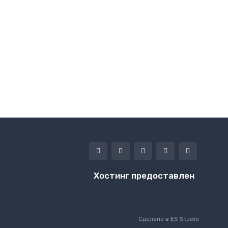
№ 1442
ree umbrella PSD mockup
Автор
Tatiana Teplukhina
09 апреля 2020, 13:00
9.22 Mb
2521
Cкачиваний
Хостинг предоставлен
Сделано в
ES Studio