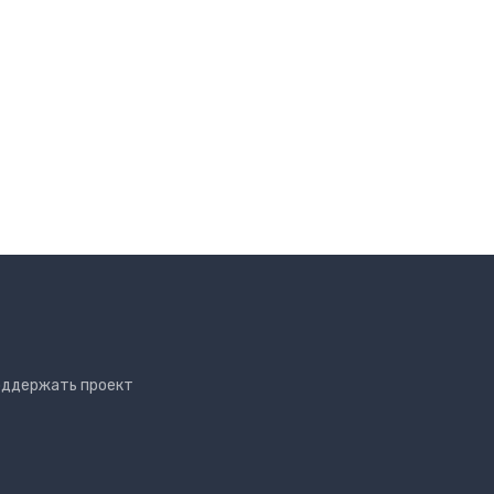
№ 1443
Мокап голубого зонта
F
Автор
Tatiana Teplukhina
09 апреля 2020, 13:15
b
14.15 Mb
1659
Cкачиваний
оддержать проект