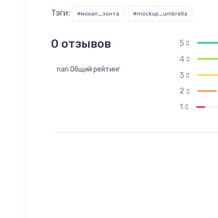
Тэги:
#мокап_зонта
#mockup_umbrella
0
отзывов
5
4
nan Общий рейтинг
3
2
1