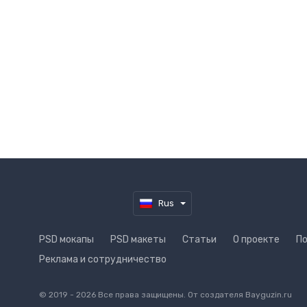
№ 1445
PSD мокап раскрытого зонта
Автор
Tatiana Teplukhina
09 апреля 2020, 13:45
16.08 M
4124
Cкачиваний
Rus
PSD мокапы
PSD макеты
Статьи
О проекте
П
Реклама и сотрудничество
© 2019 - 2026 Все права защищены. От создателя
Bayguzin.ru